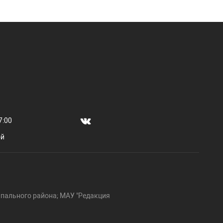
7:00
ой
пального района; МАУ "Редакция