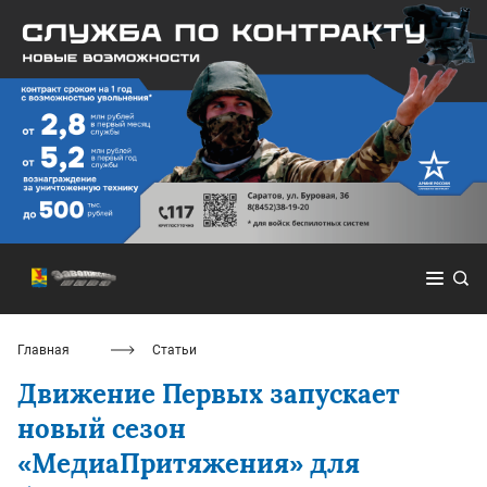
Главная
Статьи
Движение Первых запускает
новый сезон
«МедиаПритяжения» для