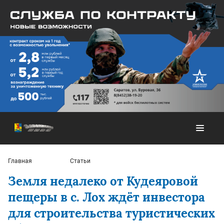
Главная
Статьи
Земля недалеко от Кудеяровой
пещеры в с. Лох ждёт инвестора
для строительства туристических