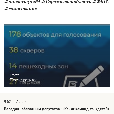
#новостьдня64 #Саратовскаяобласть #ФКГС
#голосование
1 фото
Посмотреть все
9:52
7 июня
Володин - областным депутатам: «Каких команд-то ждете?»