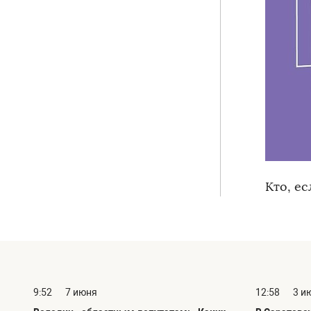
Кто, ес
9:52
7 июня
12:58
3 и