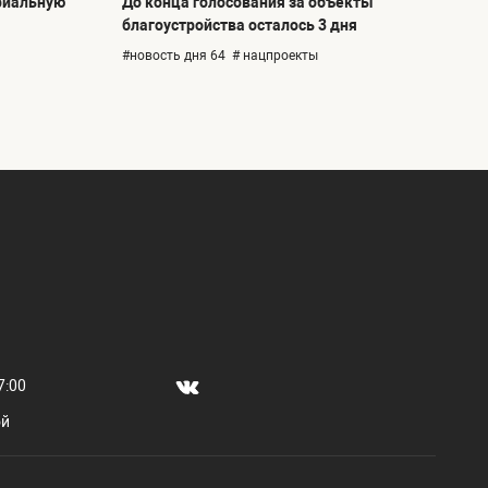
риальную
До конца голосования за объекты
благоустройства осталось 3 дня
#новость дня 64
# нацпроекты
7:00
ой