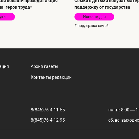
кой области проходит акция
Семьи с детьми получат мате
а: герои труда»
поддержку от государства
 дня
Новость дня
# поддержка семей
ация
Архив газеты
Контакты редакции
8(845)76-4-11-55
пн-пт: 8:00 — 1
8(845)76-4-12-95
сб, вс: выходн