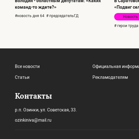
Володин - областным депутатам: «Каких
В Саратовс
команд-то ждете?»
«Подвиг сел
#новость дня 64
# председательГД
Новость
# герои труда
Все новости
Официальная информ
Статьи
Рекламодателям
Контакты
р.п. Озинки, ул. Советская, 33.
ozinkiniva@mail.ru