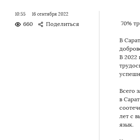
10:55
16 сентября 2022
70% тр
660
Поделиться
В Сара
добров
В 2022 
трудосп
успешн
Всего 
в Сара
соотеч
лет с 
язык.