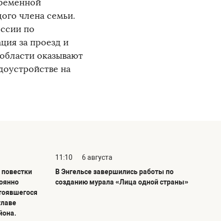
временной
ого члена семьи.
ссии по
ция за проезд и
 области оказывают
доустройстве на
11:10
6 августа
 повестки
В Энгельсе завершились работы по
тоянно
созданию мурала «Лица одной страны»
тоявшегося
главе
йона.