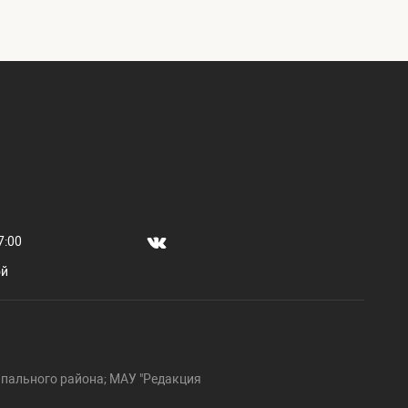
7:00
ой
пального района; МАУ "Редакция