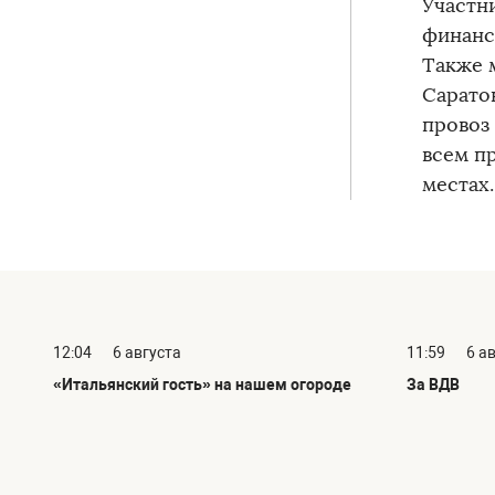
Участн
финанс
Также 
Сарато
провоз
всем п
местах.
12:04
6 августа
11:59
6 а
«Итальянский гость» на нашем огороде
За ВДВ