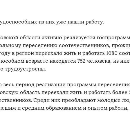
удоспособных из них уже нашли работу.
товской области активно реализуется госпрограм
ольному переселению соотечественников, прожи
году в регион переехало жить и работать 1080 соо
особном возрасте находятся 752 человека, из них
о трудоустроены.
за весь период реализации программы переселени
товскую область переехали жить и работать более 
ественников. Среди них преобладают молодые люд
высшим и средним образованием и опытом работы,