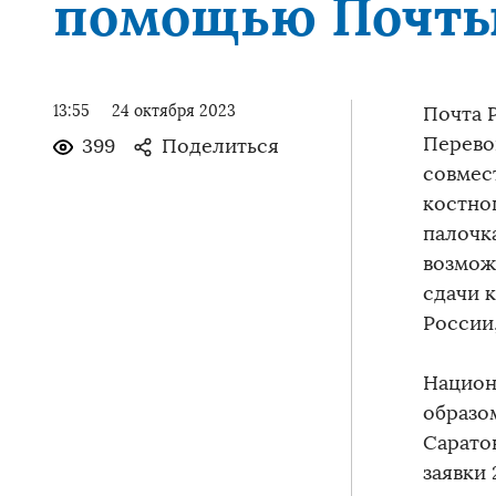
помощью Почты
13:55
24 октября 2023
Почта 
Перево
399
Поделиться
совмес
костног
палочк
возмож
сдачи к
России
Национ
образом
Сарато
заявки 