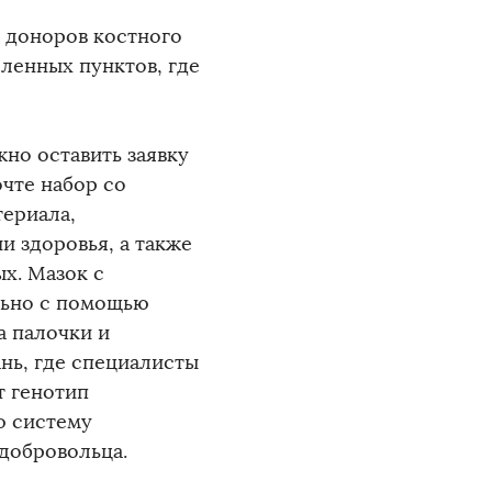
р доноров костного
ленных пунктов, где
но оставить заявку
очте набор со
ериала,
и здоровья, а также
х. Мазок с
льно с помощью
а палочки и
нь, где специалисты
т генотип
ю систему
добровольца.