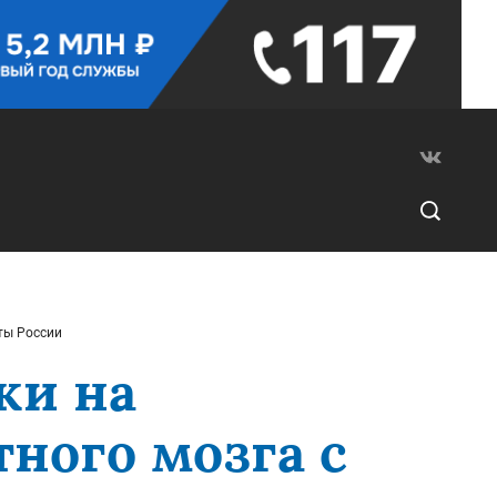
ты России
ки на
тного мозга с