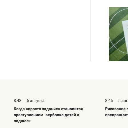
8:48
5 августа
8:46
5 ав
Когда «просто задание» становится
Рисование 
преступлением: вербовка детей и
превращает
поджоги