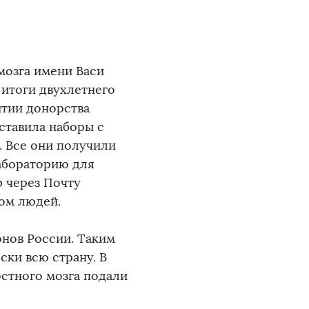
мозга имени Васи
итоги двухлетнего
итии донорства
оставила наборы с
. Все они получили
лабораторию для
р через Почту
ом людей.
нов России. Таким
ски всю страну. В
остного мозга подали