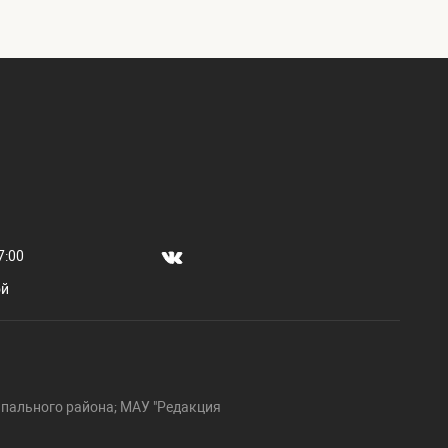
7:00
ой
пального района; МАУ "Редакция