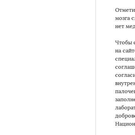
Отмети
мозга 
нет ме
Чтобы 
на сайт
специа
соглаш
соглас
внутре
палоче
заполн
лабора
добров
Национ