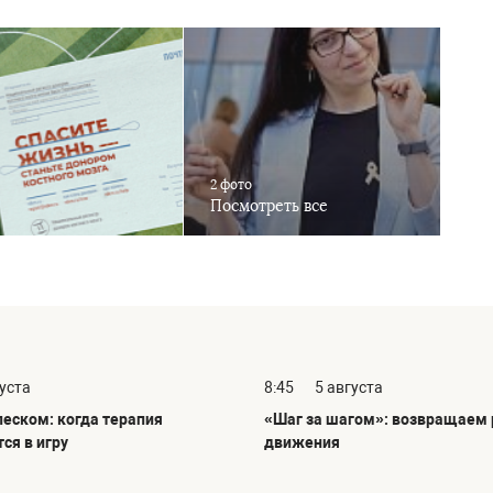
2 фото
Посмотреть все
густа
8:45
5 августа
песком: когда терапия
«Шаг за шагом»: возвращаем 
ся в игру
движения