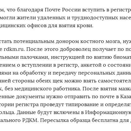
м, что благодаря Почте России вступить в регист
смогли жители удаленных и труднодоступных насе
дицинских офисов для взятия крови.
стать потенциальным донором костного мозга, нуж
е rdkm.ru. После этого доброволец получает по п
льными палочками, инструкцией по взятию биомат
ением о вступлении в регистр, анкетой о состояни
иями на обработку и передачу персональных данны
нней стороны обеих щек можно взять самостояте
к, без медицинского работника. После взятия мазк
енные документы нужно отправить по почте в Каза
тории регистра проведут типирование и определя
ольца. Данные будут включены в Информационну
ального РДКМ. Пересылка образца бесплатна для 