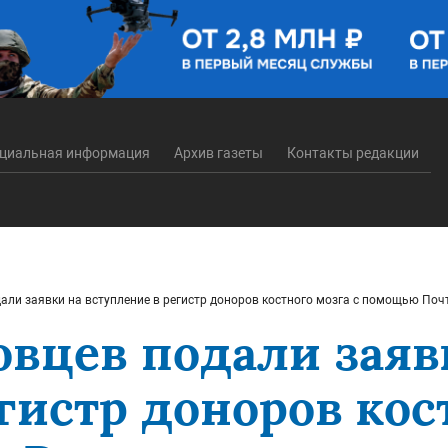
циальная информация
Архив газеты
Контакты редакции
дали заявки на вступление в регистр доноров костного мозга с помощью Поч
овцев подали заяв
гистр доноров кос