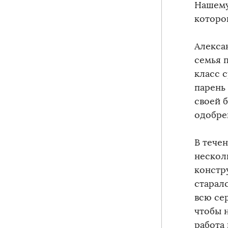
Нашему
которо
Алекса
семья 
класс 
парень 
своей 
одобре
В тече
нескол
констр
старалс
всю сер
чтобы 
работа 