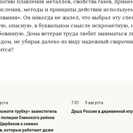
логию плавления металлов, свойства газов, прим
исления, методы и принципы действия используем
ования». Он никогда не жалел, что выбрал эту спе
ую, опасную, в буквальном смысле искрометную, 
бованную. Дома ветеран труда любит заниматься 
одом, не убирая далеко из виду надежный сварочны
ится?
густа
7:01
9 августа
ложите трубку» заместитель
Душа России в деревянной иг
 полиции Озинского района
Щербаков о схемах
, которые работают даже