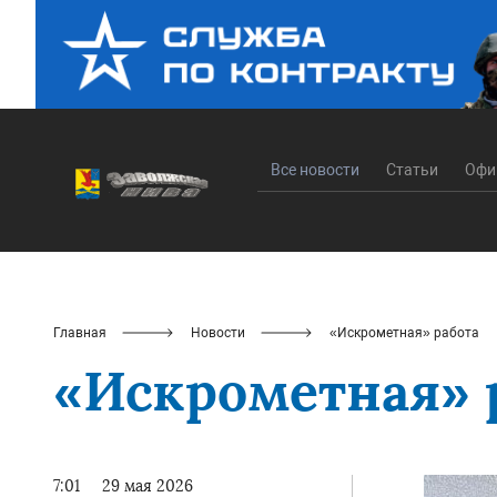
Все новости
Статьи
Офи
Главная
Новости
«Искрометная» работа
«Искрометная» 
7:01
29 мая 2026