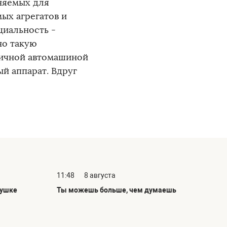
еняемых для
ых агрегатов и
циальность -
но такую
личной автомашиной
й аппарат. Вдруг
11:48
8 августа
рушке
Ты можешь больше, чем думаешь