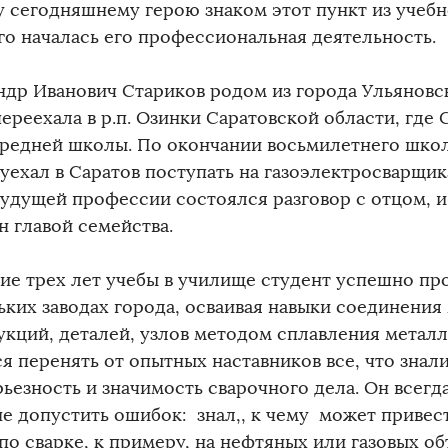
 сегодняшнему герою знаком этот пункт из учебн
го началась его профессиональная деятельность.
ндр Иванович Стариков родом из города Ульяновск
переехала в р.п. Озинки Саратовской области, где
средней школы. По окончании восьмилетнего шко
уехал в Саратов поступать на газоэлектросварщика
будущей профессии состоялся разговор с отцом, и
н главой семейства.
ние трех лет учебы в училище студент успешно пр
ьких заводах города, осваивая навыки соединения
укций, деталей, узлов методом сплавления метал
я перенять от опытных наставников все, что знал
ьезность и значимость сварочного дела. Он всегд
не допустить ошибок: знал,, к чему может привес
по сварке, к примеру, на нефтяных или газовых о