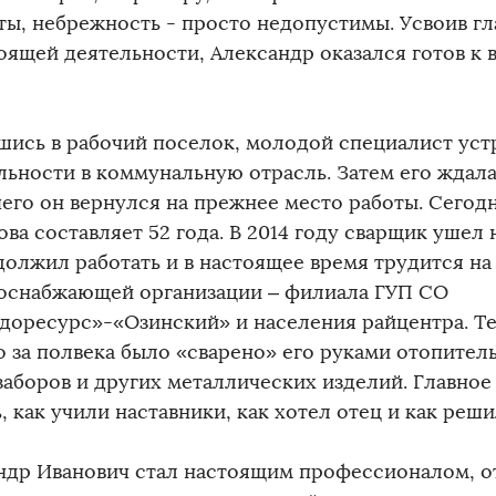
ты, небрежность - просто недопустимы. Усвоив гл
оящей деятельности, Александр оказался готов к
шись в рабочий поселок, молодой специалист уст
льности в коммунальную отрасль. Затем его ждала
чего он вернулся на прежнее место работы. Сегодн
ва составляет 52 года. В 2014 году сварщик ушел
должил работать и в настоящее время трудится на
оснабжающей организации – филиала ГУП СО
доресурс»-«Озинский» и населения райцентра. Теп
о за полвека было «сварено» его руками отопитель
заборов и других металлических изделий. Главное 
, как учили наставники, как хотел отец и как реш
ндр Иванович стал настоящим профессионалом, 