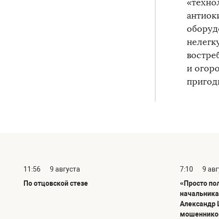
«техно
антиок
оборуд
нелегк
востре
и огор
пригод
11:56
9 августа
7:10
9 ав
По отцовской стезе
«Просто по
начальника
Александр 
мошенников