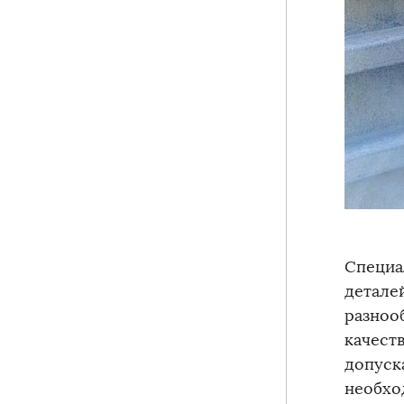
Специа
детале
разноо
качест
допуск
необхо