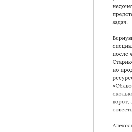
недоче
предст
задач.
Вернув
специа
после 
Старико
но про
ресурс
«Облво
скольк
ворот, 
совесть
Алекса