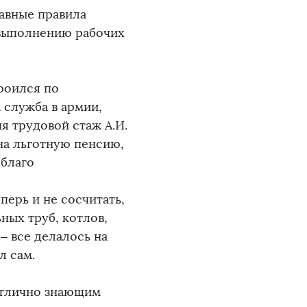
авные правила
 выполнению рабочих
роился по
 служба в армии,
я трудовой стаж А.И.
 на льготную пенсию,
 благо
ерь и не сосчитать,
ных труб, котлов,
– все делалось на
ил сам.
отлично знающим