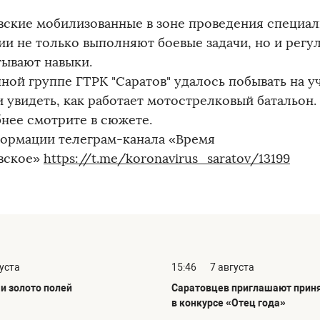
вские мобилизованные в зоне проведения специа
ии не только выполняют боевые задачи, но и регу
тывают навыки.
ной группе ГТРК "Саратов" удалось побывать на у
 увидеть, как работает мотострелковый батальон.
нее смотрите в сюжете.
ормации телеграм-канала «Время
вское»
https://t.me/koronavirus_saratov/13199
густа
15:46
7 августа
и золото полей
Саратовцев приглашают приня
в конкурсе «Отец года»