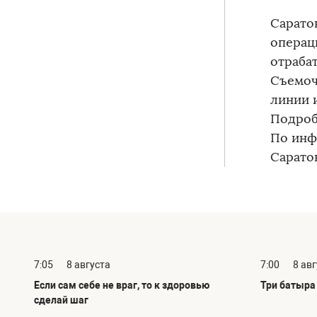
Сарато
операц
отраба
Съемоч
линии и
Подроб
По инф
Сарато
7:05
8 августа
7:00
8 ав
Если сам себе не враг, то к здоровью
Три батыра 
сделай шаг