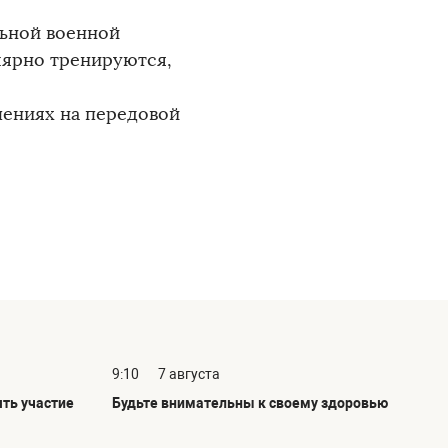
льной военной
лярно тренируются,
чениях на передовой
9:10
7 августа
ть участие
Будьте внимательны к своему здоровью