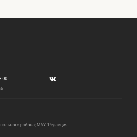
7:00
ой
пального района; МАУ "Редакция