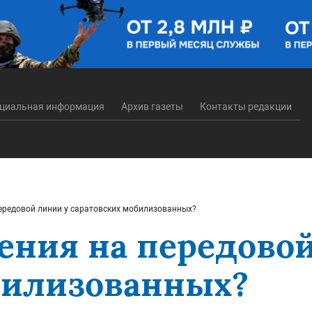
циальная информация
Архив газеты
Контакты редакции
передовой линии у саратовских мобилизованных?
чения на передово
билизованных?