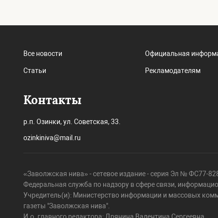
Все новости
Официальная информ
Статьи
Рекламодателям
Контакты
р.п. Озинки, ул. Советская, 33.
ozinkiniva@mail.ru
«Заволжская нива» - сетевое издание - серия Эл № ФС77-828
Федеральная служба по надзору в сфере связи, информаци
Учредитель(и): Министерство информации и массовых ком
газеты "Заволжская нива".
И.о. главного редактора: Дрянина Валентина Сергеевна