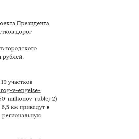
роекта Президента
стков дорог
ств городского
н рублей,
19 участков
orog-v-engelse-
0-millionov-rublej-2
)
6,5 км приведут в
о региональную