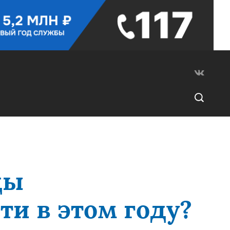
ды
ти в этом году?