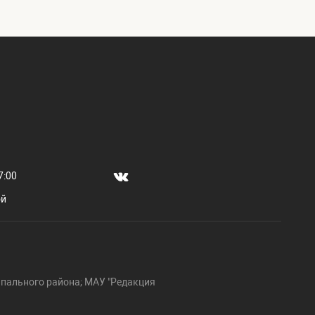
7:00
ой
пального района; МАУ "Редакция