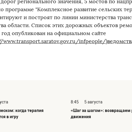
дорог регионального значения, 5 мостов по нацпр
по программе "Комплексное развитие сельских те
нтируют и построят по линии министерства тран
тва области. Список этих дорожных объектов ремо
4 год опубликован на официальном сайте
//www.transport.saratov.gov.ru/infpeople/)ведомств
густа
8:45
5 августа
песком: когда терапия
«Шаг за шагом»: возвращаем 
ся в игру
движения