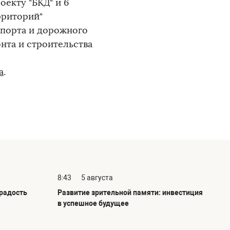
оекту "БКД" и 6
рриторий"
спорта и дорожного
нта и строительства
а
.
8:43
5 августа
радость
Развитие зрительной памяти: инвестиция
в успешное будущее