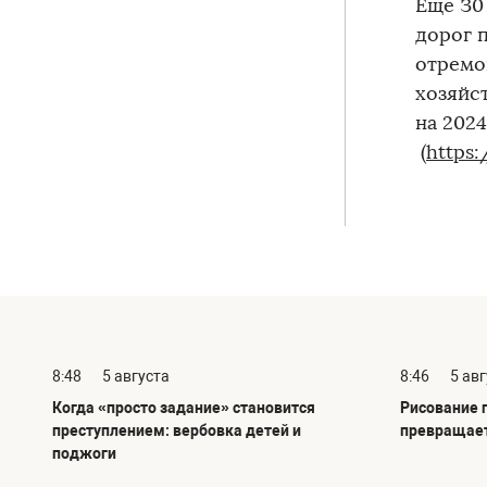
Еще З0 
дорог 
отремо
хозяйс
на 202
(
https:
8:48
5 августа
8:46
5 ав
Когда «просто задание» становится
Рисование 
преступлением: вербовка детей и
превращает
поджоги