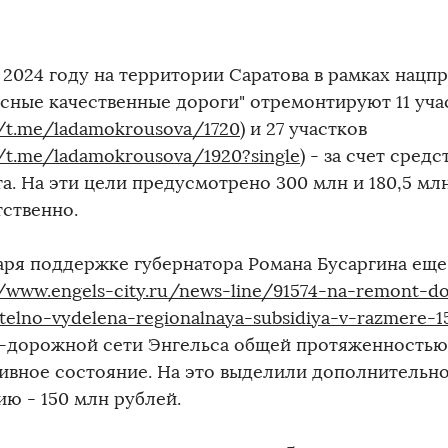
в 2024 году на территории Саратова в рамках нацп
асные качественные дороги" отремонтируют 11 уча
//t.me/ladamokrousova/1720
) и 27 участков
//t.me/ladamokrousova/1920?single
) - за счет сред
а. На эти цели предусмотрено 300 млн и 180,5 мл
тственно.
аря поддержке губернатора Романа Бусаргина еще 
//www.engels-city.ru/news-line/91574-na-remont-d
telno-vydelena-regionalnaya-subsidiya-v-razmere-15
-дорожной сети Энгельса общей протяженностью 
ивное состояние. На это выделили дополнительн
ию - 150 млн рублей.