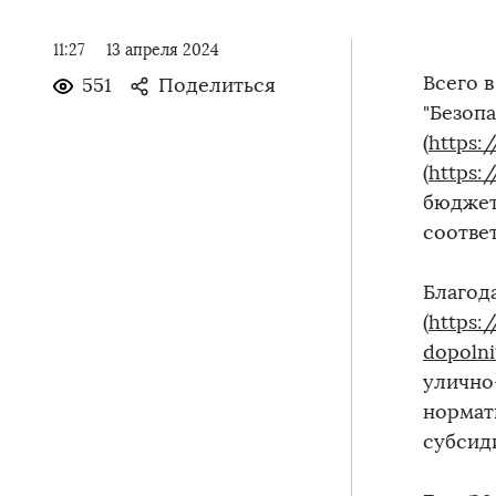
11:27
13 апреля 2024
Всего 
551
Поделиться
"Безоп
(
https:
(
https:
бюджет
соотве
Благод
(
https:
dopolni
улично
нормат
субсид