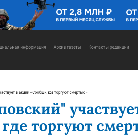
циальная информация
Архив газеты
Контакты редакции
частвует в акции «Сообщи, где торгуют смертью»
овский" участвует
 где торгуют смер