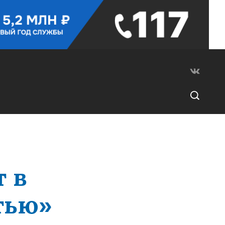
 в
тью»