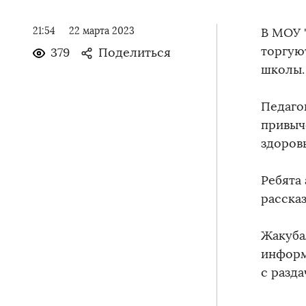
21:54
22 марта 2023
В МОУ 
торгую
379
Поделиться
школы
Педаго
привыч
здоровь
Ребята 
рассказ
Жакуба
информ
с разд