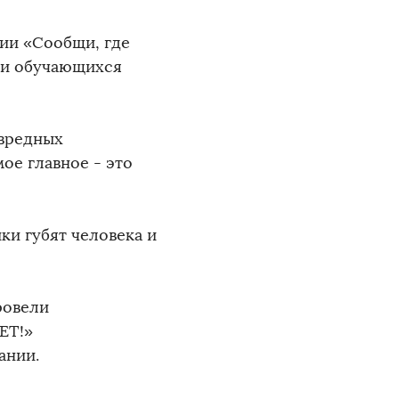
ии «Сообщи, где
ди обучающихся
 вредных
ое главное - это
ки губят человека и
ровели
ЕТ!»
ании.