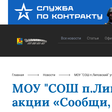
Все новости
Статьи
Офи
Главная
Новости
МОУ "СОШ п.Липовский" у
МОУ "СОШ п.Лип
акции «Сообщи,