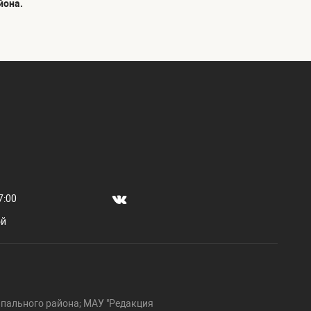
йона.
7:00
ой
пального района; МАУ "Редакция