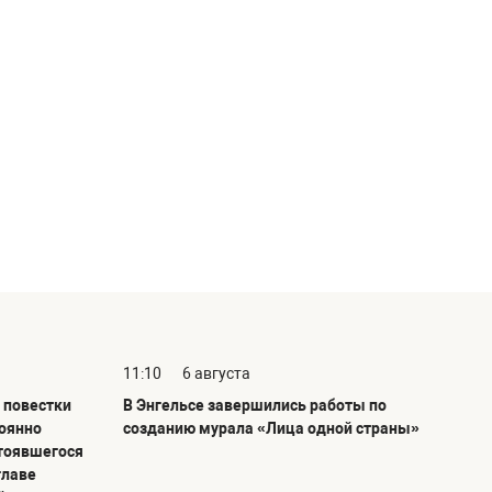
11:10
6 августа
 повестки
В Энгельсе завершились работы по
тоянно
созданию мурала «Лица одной страны»
тоявшегося
главе