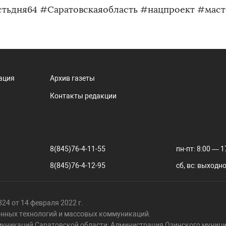
тьдня64 #Саратовскаяобласть #нацпроект #маст
ация
Архив газеты
Контакты редакции
8(845)76-4-11-55
пн-пт: 8:00 — 1
8(845)76-4-12-95
сб, вс: выходн
24 от 14 февраля 2022 г.
онных технологий и массовых коммуникаций.
муникаций Саратовской области; Администрация Озинского муници