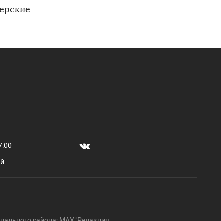
ерские
7:00
ой
пального района; МАУ "Редакция