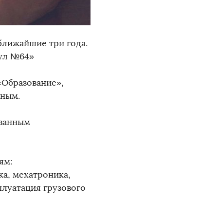
 ближайшие три года.
ул №64»
«Образование»,
ным.
ованным
ям:
ка, мехатроника,
луатация грузового