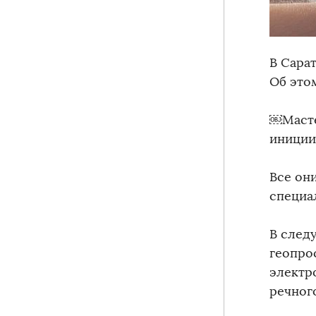
В Сарат
Об это
￼Масте
иниции
Все он
специа
В след
геопро
электр
речног