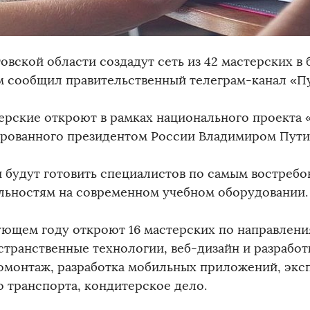
овской области создадут сеть из 42 мастерских в
м сообщил правительственный телеграм-канал «П
рские откроют в рамках национального проекта 
рованного президентом России Владимиром Пути
и будут готовить специалистов по самым востреб
льностям на современном учебном оборудовании.
ующем году откроют 16 мастерских по направлени
странственные технологии, веб-дизайн и разработ
омонтаж, разработка мобильных приложений, эксп
о транспорта, кондитерское дело.