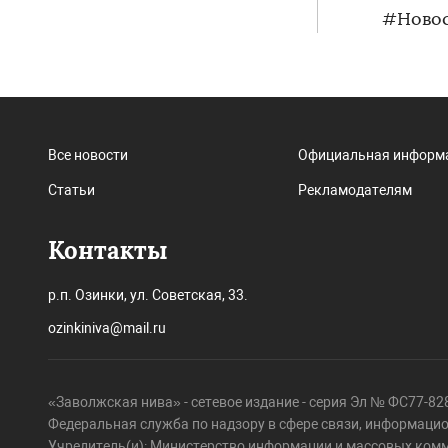
#Новос
Все новости
Официальная информ
Статьи
Рекламодателям
Контакты
р.п. Озинки, ул. Советская, 33.
ozinkiniva@mail.ru
«Заволжская нива» - сетевое издание - серия Эл № ФС77-828
Федеральная служба по надзору в сфере связи, информаци
Учредитель(и): Министерство информации и массовых ком