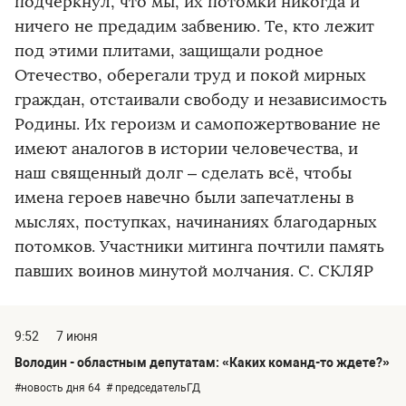
подчеркнул, что мы, их потомки никогда и
ничего не предадим забвению. Те, кто лежит
под этими плитами, защищали родное
Отечество, оберегали труд и покой мирных
граждан, отстаивали свободу и независимость
Родины. Их героизм и самопожертвование не
имеют аналогов в истории человечества, и
наш священный долг – сделать всё, чтобы
имена героев навечно были запечатлены в
мыслях, поступках, начинаниях благодарных
потомков. Участники митинга почтили память
павших воинов минутой молчания. С. СКЛЯР
9:52
7 июня
Володин - областным депутатам: «Каких команд-то ждете?»
#новость дня 64
# председательГД