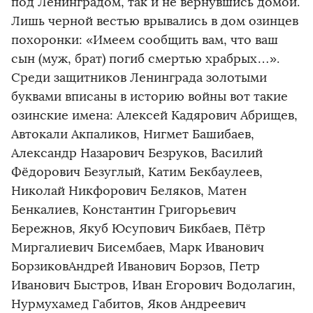
под Ленинградом, так и не вернувшись домой.
Лишь черной вестью врывались в дом озинцев
похоронки: «Имеем сообщить вам, что ваш
сын (муж, брат) погиб смертью храбрых…».
Среди защитников Ленинграда золотыми
буквами вписаны в историю войны вот такие
озинские имена: Алексей Кадярович Абрищев,
Автокали Акпаликов, Нигмет Башибаев,
Александр Назарович Безруков, Василий
Фёдорович Безуглый, Катим Бекбаулеев,
Николай Никфорович Беляков, Матен
Бенкалиев, Константин Григорьевич
Бережнов, Якуб Юсупович Бикбаев, Пётр
Миргалиевич Бисембаев, Марк Иванович
БорзиковАндрей Иванович Борзов, Петр
Иванович Быстров, Иван Егорович Водолагин,
Нурмухамед Габитов, Яков Андреевич