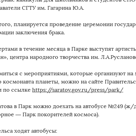
аватели СГТУ им. Гагарина Ю.А.
того, планируется проведение церемонии госуда
рации заключения брака.
ертами в течение месяца в Парке выступят артист
н», центра народного творчества им. Л.А.Русланов
миться с мероприятиями, которые организуют на
о космонавта планеты, можно на сайте Правительс
и по ссылке
https://saratov.gov.ru/press/park/
атова в Парк можно доехать на автобусе №249 (ж/
орное — Парк покорителей космоса).
ельса ходят автобусы: