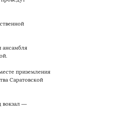
рственной
ы ансамбля
ой.
 месте приземления
тва Саратовской
д вокзал —