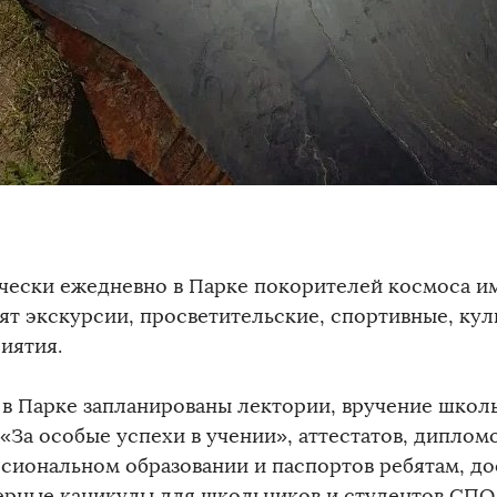
чески ежедневно в Парке покорителей космоса им
ят экскурсии, просветительские, спортивные, ку
иятия.
 в Парке запланированы лектории, вручение школ
 «За особые успехи в учении», аттестатов, диплом
сиональном образовании и паспортов ребятам, до
рные каникулы для школьников и студентов СПО