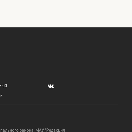
7:00
ой
пального района; МАУ "Редакция