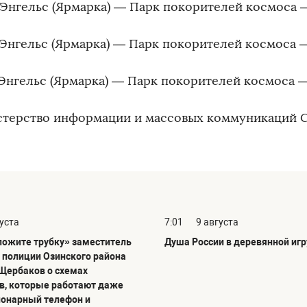
 Энгельс (Ярмарка) — Парк покорителей космоса 
 Энгельс (Ярмарка) — Парк покорителей космоса —
 Энгельс (Ярмарка) — Парк покорителей космоса —
ерство информации и массовых коммуникаций С
густа
7:01
9 августа
ложите трубку» заместитель
Душа России в деревянной иг
 полиции Озинского района
Щербаков о схемах
, которые работают даже
ионарный телефон и