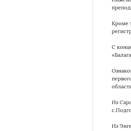
препод
Кроме 
регист
С конц
«Балага
Ознако
первог
област
Из Сар
с.Подг
Из Энг