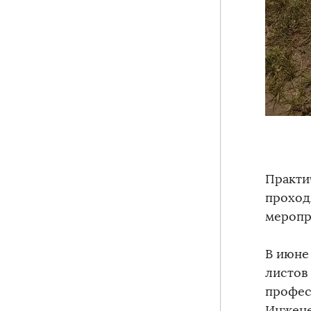
Практи
проход
меропр
В июне
листов
профес
Инжене