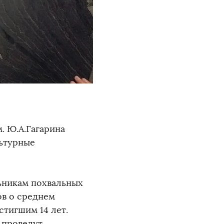
. Ю.А.Гагарина
льтурные
ьникам похвальных
ов о среднем
стигшим 14 лет.
 проведут