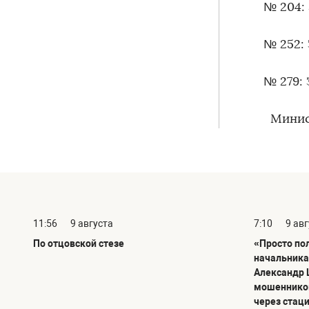
№ 204:
№ 252:
№ 279:
Минист
11:56
9 августа
7:10
9 ав
По отцовской стезе
«Просто по
начальника
Александр 
мошенников
через стац