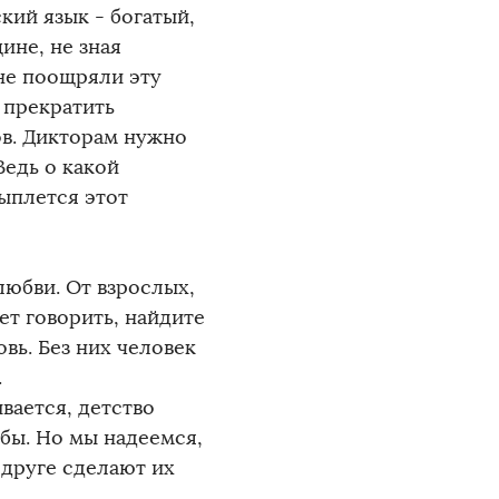
ский язык - богатый,
ине, не зная
не поощряли эту
 прекратить
ов. Дикторам нужно
Ведь о какой
сыплется этот
любви. От взрослых,
ет говорить, найдите
вь. Без них человек
.
вается, детство
 бы. Но мы надеемся,
 друге сделают их