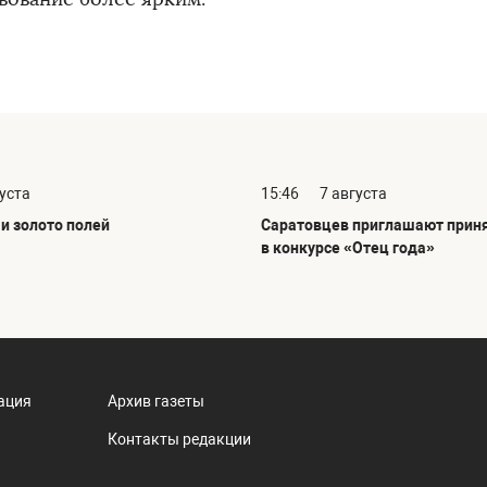
густа
15:46
7 августа
и золото полей
Саратовцев приглашают приня
в конкурсе «Отец года»
ация
Архив газеты
Контакты редакции