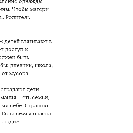
коление однажды
йны. Чтобы матери
ь. Родитель
м детей втягивают в
т доступ к
олжен быть
ёбы: дневник, школа,
 от мусора,
 страдают дети.
мания. Есть семьи,
ами себе. Страшно,
 Если семья опасна,
 люди».