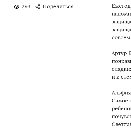
Ежегод
293
Поделиться
напоми
защища
защища
совсем 
Артур Б
понрав
сладких
и к сто
Альфия
Самое 
ребёнок
почувст
Светла