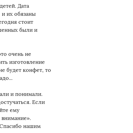
детей. Дата
 и их обязаны
егодня стоит
шенных были и
это очень не
ить изготовление
не будет конфет, то
до...
шали и понимали.
остучаться. Если
айте ему
а внимание».
. Спасибо нашим