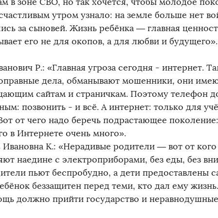
ам в зоне СВО, но так хочется, чтобы молодое по
счастливым утром узнало: на земле больше нет во
лись за сыновей. Жизнь ребёнка — главная ценност
вает его не для окопов, а для любви и будущего».
анович Р.: «Главная угроза сегодня - интернет. Та
оправные дела, обманывают мошенники, они имею
щающим сайтам и страничкам. Поэтому телефон д
ым: позвонить - и всё. А интернет: только для уч
 Вот от чего надо беречь подрастающее поколение:
го в Интернете очень много».
 Ивановна К.: «Нерадивые родители — вот от кого
яют наедине с электроприборами, без еды, без вни
дители пьют беспробудно, а дети предоставлены с
ебёнок беззащитен перед теми, кто дал ему жизнь.
ощь должно прийти государство и неравнодушные