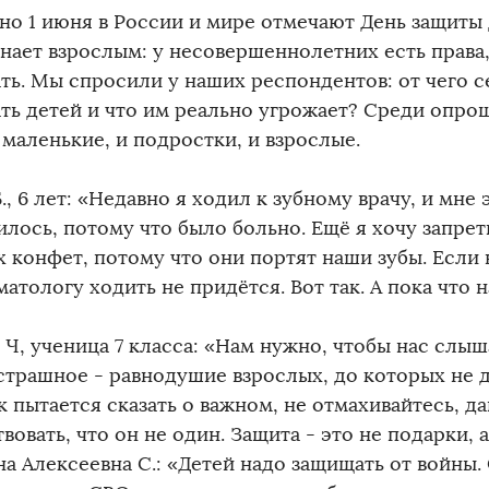
но 1 июня в России и мире отмечают День защиты 
нает взрослым: у несовершеннолетних есть права,
ть. Мы спросили у наших респондентов: от чего с
ть детей и что им реально угрожает? Среди опро
маленькие, и подростки, и взрослые.
., 6 лет: «Недавно я ходил к зубному врачу, и мне 
илось, потому что было больно. Ещё я хочу запрет
 конфет, потому что они портят наши зубы. Если 
матологу ходить не придётся. Вот так. А пока что на
 Ч, ученица 7 класса: «Нам нужно, чтобы нас слы
страшное - равнодушие взрослых, до которых не д
 пытается сказать о важном, не отмахивайтесь, д
вовать, что он не один. Защита - это не подарки, 
на Алексеевна С.: «Детей надо защищать от войны