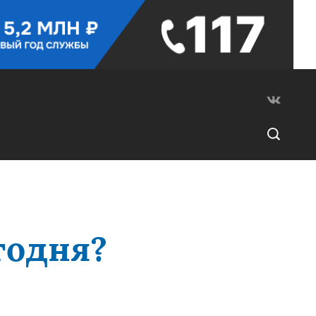
годня?