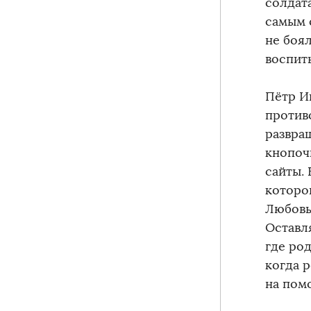
солдат
самым 
не боя
воспиты
Пётр Ив
против
развра
кнопочн
сайты.
которо
Любовь
Оставл
где ро
когда р
на пом