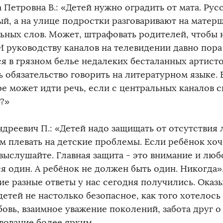
 Петровна В.: «Детей нужно оградить от мата. Рус
ый, а на улице подростки разговаривают на матерщ
ьных слов. Может, штрафовать родителей, чтобы 
 И руководству каналов на телевидении давно пора
ся в грязном белье недалеких бесталанных артист
 обязательство говорить на литературном языке. 
ре может идти речь, если с центральных каналов 
т?»
ндреевич П.: «Детей надо защищать от отсутствия 
м плевать на детские проблемы. Если ребёнок хоч
выслушайте. Главная защита - это внимание и любо
я один. А ребёнок не должен быть один. Никогда»
ие разные ответы у нас сегодня получились. Оказы
етей не настолько безопасное, как того хотелось
бовь, взаимное уважение поколений, забота друг о
вование более ярким.