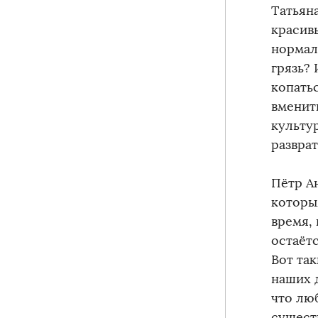
Татьяна
красив
нормал
грязь?
копать
вменить
культу
развра
Пётр А
которы
время, 
остаётс
Вот так
наших д
что лю
сущест