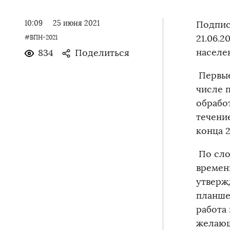
10:09
25 июня 2021
Подпис
21.06.
#ВПН-2021
населен
834
Поделиться
Первые
числе п
обрабо
течени
конца 2
По сло
времен
утверж
планше
работа
желающ