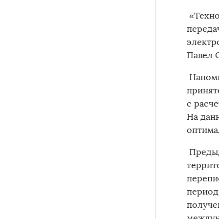
«Техно
переда
электр
Павел 
Напомн
принят
с расч
На дан
оптима
Предыд
террит
перепи
период
получе
междун