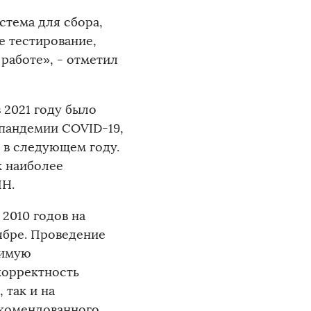
стема для сбора,
е тестирование,
работе», - отметил
 2021 году было
 пандемии COVID-19,
 в следующем году.
к наиболее
ПН.
2010 годов на
ябре. Проведение
димую
корректность
 так и на
екомендованного