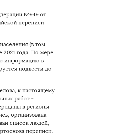
едерации №949 от
сийской переписи
населения (в том
 2021 года. По мере
ую информацию в
руется подвести до
елова, к настоящему
ьных работ -
ереданы в регионы
сь, организована
ван список людей,
ртоснова переписи.