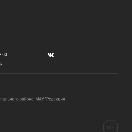
7:00
ой
пального района; МАУ "Редакция