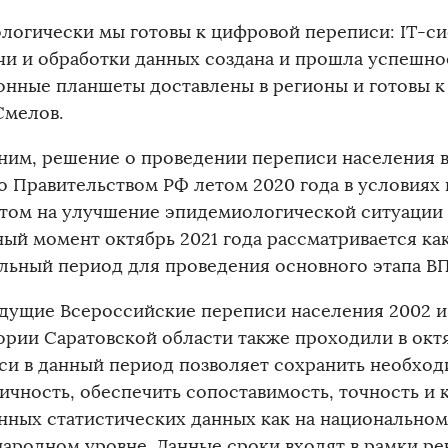
логически мы готовы к цифровой переписи: IT-си
чи и обработки данных создана и прошла успешно
онные планшеты доставлены в регионы и готовы к 
Смелов.
им, решение о проведении переписи населения в
о Правительством РФ летом 2020 года в условиях
етом на улучшение эпидемиологической ситуации
ный момент октябрь 2021 года рассматривается ка
льный период для проведения основного этапа В
ущие Всероссийские переписи населения 2002 и 
ории Саратовской области также проходили в окт
си в данный период позволяет сохранить необхо
ичность, обеспечить сопоставимость, точность и 
нных статистических данных как на национальном,
ародном уровне. Данные сроки входят в рамки р