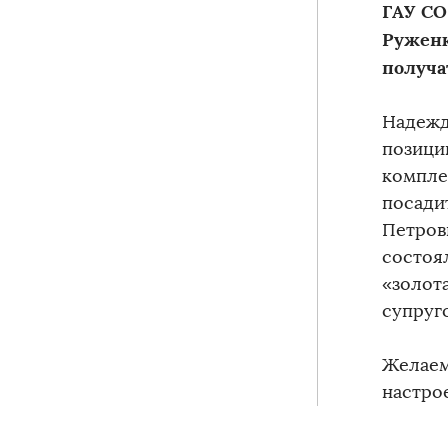
ГАУ СО
Руженк
получа
Надежд
позици
компле
посади
Петровн
состоя
«золот
супруг
Желаем
настро