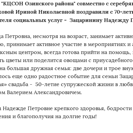
 "КЦСОН Озинского района" совместно с серебр
овой Ириной Николаевной поздравили с 70-ле
теля социальных услуг - Зацаринину Надежду П
а Петровна, несмотря на возраст, занимает акти
ю, принимает активное участие в мероприятиях и
ксным центром, всегда готова прийти на помощь,
ть цветы или поделится овощами с приусадебного
а большая дружная семья: две дочери и трое внуко
лось еще одно радостное событие для семьи Заца
ая» свадьба - 50-летие супружеской жизни в любв
ом Валерием Александровичем.
 Надежде Петровне крепкого здоровья, бодрости 
ения и благополучия на долгие годы!