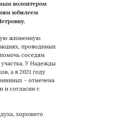
яным волонтером
тним юбилеем
етровну.
вную жизненную
 акциях, проводимых
 помочь соседям
 участка. У Надежды
в, а в 2021 году
рининых - отмечена
и и согласии с
духа, хорошего