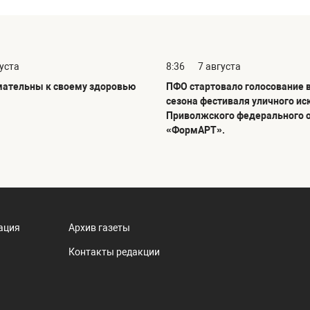
густа
8:36
7 августа
мательны к своему здоровью
ПФО стартовало голосование в
сезона фестиваля уличного ис
Приволжского федерального 
«ФормАРТ».
ация
Архив газеты
Контакты редакции