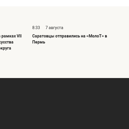
8:33
7 августа
 рамках VII
Саратовцы отправились на «МолоТ» в
кусства
Пермь
округа