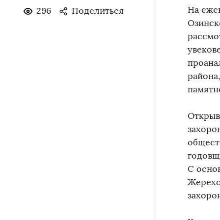
На еже
296
Поделиться
Озинск
рассмо
увеков
проана
района
памятн
Открыв
захорон
обществ
годовщ
С осно
Жерехо
захоро