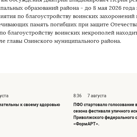
пальных образований района - до 8 мая 2026 года
иятия по благоустройству воинских захоронений 
ечивающих память погибших при защите Отечества
 по благоустройству воинских некрополей находи
ле главы Озинского муниципального района.
густа
8:36
7 августа
мательны к своему здоровью
ПФО стартовало голосование в
сезона фестиваля уличного ис
Приволжского федерального 
«ФормАРТ».