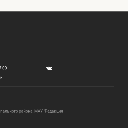
7:00
ой
пального района; МАУ "Редакция