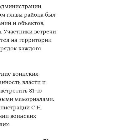
администрации
ом главы района был
ний и объектов,
. Участники встречи
ётся на территории
орядок каждого
ение воинских
анность власти и
 встретить 81-ю
нными мемориалами.
нистрации С.Н.
нии воинских
ших.