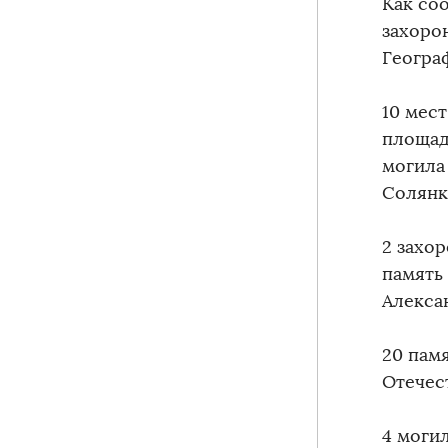
Как со
захоро
Геогра
10 мес
площади
могила
Солянк
2 захо
память
Алекса
20 пам
Отечес
4 могил