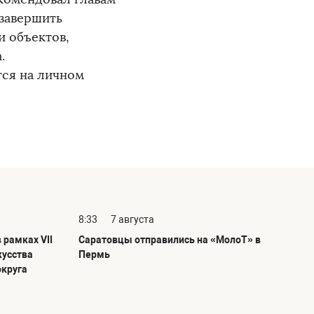
 завершить
и объектов,
.
тся на личном
8:33
7 августа
 рамках VII
Саратовцы отправились на «МолоТ» в
кусства
Пермь
округа