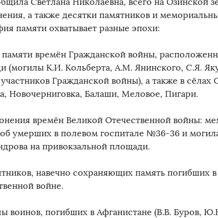
общила Светлана Николаевна, всего на Озинской з
нения, а также десятки памятников и мемориальны
фия памяти охватывает разные эпохи:
т памяти времён Гражданской войны, расположенн
 (могилы К.И. Кольберта, А.М. Янинского, С.Я. Як
 участников Гражданской войны), а также в сёлах 
а, Новочерниговка, Балаши, Меловое, Пигари.
ронения времён Великой Отечественной войны: ме
 об умерших в полевом госпитале №36-36 и могил
ндрова на привокзальной площади.
ятников, навечно сохраняющих память погибших в
твенной войне.
ы воинов, погибших в Афганистане (В.В. Буров, Ю.