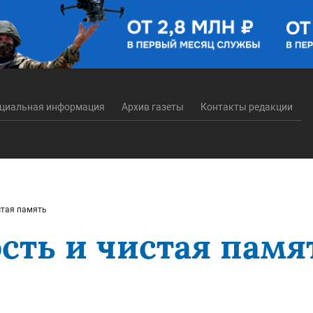
циальная информация
Архив газеты
Контакты редакции
стая память
сть и чистая памя