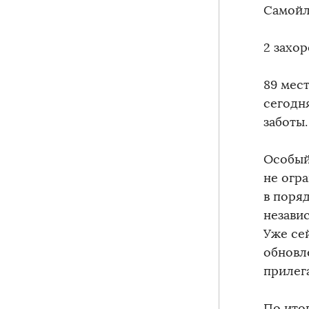
Самойле
2 захор
89 мес
сегодн
заботы.
Особый
не огр
в поря
незави
Уже се
обновл
прилег
По ито