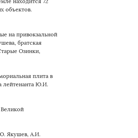
емле находится 72
х объектов.
ые на привокзальной
ушева, братская
Старые Озинки,
мориальная плита в
а лейтенанта Ю.И.
 Великой
Ю. Якушев, А.И.