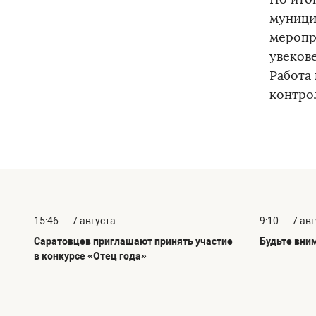
муници
меропр
увеков
Работа
контро
15:46
7 августа
9:10
7 ав
Саратовцев приглашают принять участие
Будьте вни
в конкурсе «Отец года»