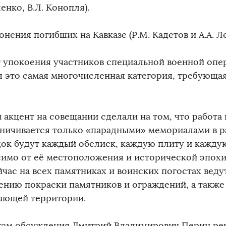
нко, В.Л. Конопля).
онения погибших на Кавказе (Р.М. Кадетов и А.А. Л
т упокоения участников специальной военной опер
я это самая многочисленная категория, требующа
 акцент на совещании сделали на том, что работа
аничивается только «парадными» мемориалами в р
док будут каждый обелиск, каждую плиту и кажду
симо от её местоположения и исторической эпохи
йчас на всех памятниках и воинских погостах веду
ению покраски памятников и ограждений, а также
ающей территории.
гам обсуждения Дмитрий Владимирович Перин ре