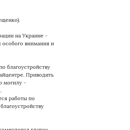
ещенко).
ации на Украине -
я особого внимания и
 по благоустройству
айцентре. Приводить
ю могилу -
.
тся работы по
 благоустройству
комендовал главам