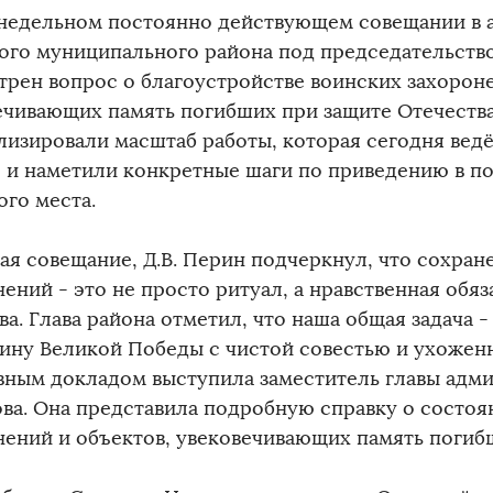
недельном постоянно действующем совещании в 
ого муниципального района под председательств
трен вопрос о благоустройстве воинских захороне
ечивающих память погибших при защите Отечества
лизировали масштаб работы, которая сегодня вед
, и наметили конкретные шаги по приведению в п
ого места.
ая совещание, Д.В. Перин подчеркнул, что сохран
ений - это не просто ритуал, а нравственная обяз
а. Глава района отметил, что наша общая задача -
ину Великой Победы с чистой совестью и ухоже
вным докладом выступила заместитель главы адми
ва. Она представила подробную справку о состоя
нений и объектов, увековечивающих память погиб