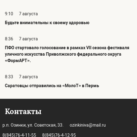
9:10
7 августа
Будьте внимательны к своему здоровью
8:36
7 августа
ПФО стартовало голосование в рамках VII сезона фестиваля
уличного искусства Приволжского федерального округа
«ФормАРТ».
8:33
7 августа
Саратовцы отправились на «МолоТ» в Пермь
Контакты
р.п. Озинки, ул. Советская, 33.
ozinkiniva@mail.ru
8(845)76-4-11-55
8(845)76-4-12-95