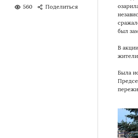
озарил
560
Поделиться
незави
сражалс
был за
В акци
жители
Была и
Председ
пережи