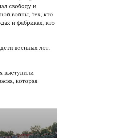
щал свободу и
ой войны, тех, кто
одах и фабриках, кто
 дети военных лет,
я выступили
заева, которая