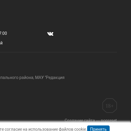
7:00
ой
пального района; МАУ "Редакция
Создание сайта — nopreset
е согласие на использование файлов cookie.
Принять