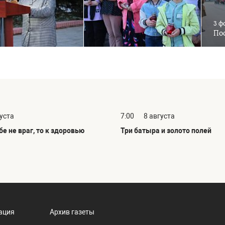
3 ф
Пос
густа
7:00
8 августа
бе не враг, то к здоровью
Три батыра и золото полей
ация
Архив газеты