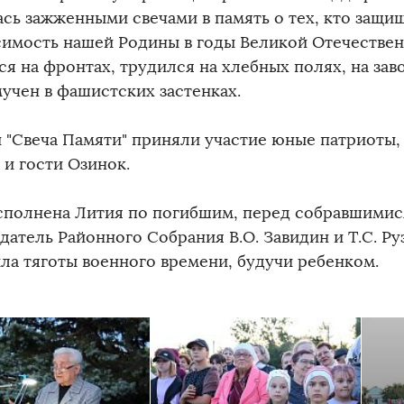
ась зажженными свечами в память о тех, кто защи
симость нашей Родины в годы Великой Отечественн
я на фронтах, трудился на хлебных полях, на зав
мучен в фашистских застенках.
и "Свеча Памяти" приняли участие юные патриоты,
 и гости Озинок.
сполнена Лития по погибшим, перед собравшимис
атель Районного Собрания В.О. Завидин и Т.С. Ру
ла тяготы военного времени, будучи ребенком.