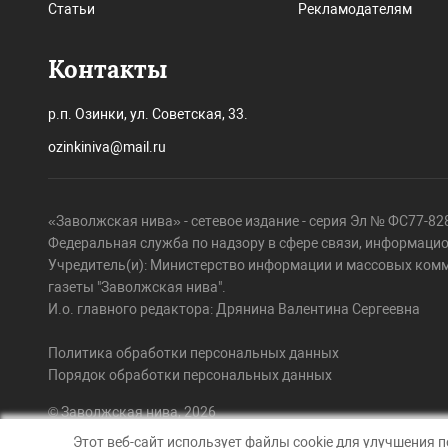
Статьи
Рекламодателям
Контакты
р.п. Озинки, ул. Советская, 33.
ozinkiniva@mail.ru
«Заволжская нива» - сетевое издание - серия Эл № ФС77-828
Федеральная служба по надзору в сфере связи, информаци
Учредитель(и): Министерство информации и массовых ком
газеты "Заволжская нива".
И.о. главного редактора: Дрянина Валентина Сергеевна
Политика обработки персональных данных
Порядок обработки персональных данных
© Заволжская нива, 2026
Этот веб-сайт использует файлы cookie для улучшения 