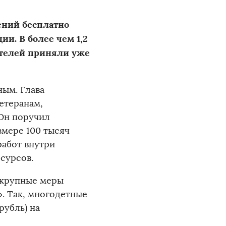
ений бесплатно
и. В более чем 1,2
ителей приняли уже
ым. Глава
етеранам,
 Он поручил
мере 100 тысяч
работ внутри
есурсов.
 крупные меры
. Так, многодетные
рубль) на