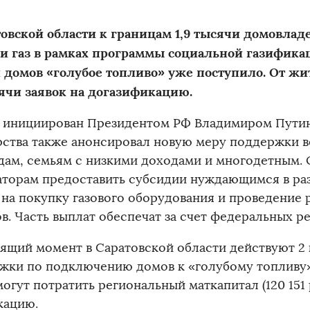
товской области к границам 1,9 тысячи домовлад
и газ в рамках программы социальной газификаци
 домов «голубое топливо» уже поступило. От ж
сячи заявок на догазификацию.
 инициирован Президентом РФ Владимиром Путин
рства также анонсировал новую меру поддержки в
дам, семьям с низкими доходами и многодетным.
аторам предоставить субсидии нуждающимся в раз
 на покупку газового оборудования и проведение 
в. Часть выплат обеспечат за счет федеральных р
оящий момент в Саратовской области действуют 2
жки по подключению домов к «голубому топливу»
огут потратить региональный маткапитал (120 151 
кацию.