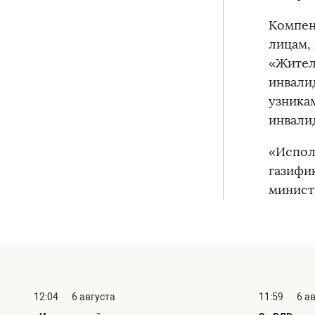
Компен
лицам,
«Жител
инвали
узника
инвали
«Испол
газифик
минист
12:04
6 августа
11:59
6 а