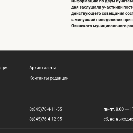
Информацию по двум пунктам
дня заслушали участники пос
действующего совещания сос
в минувший понедельник при 
Озинского муниципального ра
ация
Архив газеты
Контакты редакции
8(845)76-4-11-55
пн-пт: 8:00 — 1
8(845)76-4-12-95
сб, вс: выходн