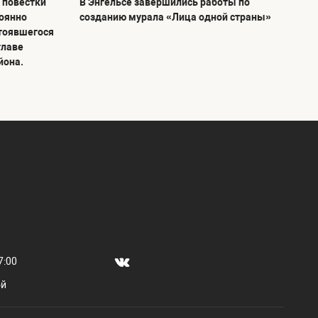
 повестки
В Энгельсе завершились работы по
тоянно
созданию мурала «Лица одной страны»
тоявшегося
главе
йона.
7:00
ой