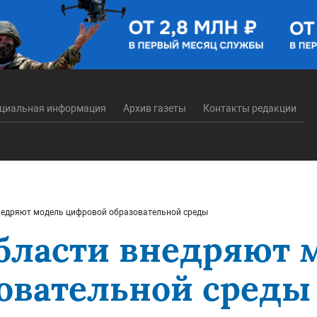
циальная информация
Архив газеты
Контакты редакции
недряют модель цифровой образовательной среды
области внедряют 
овательной среды