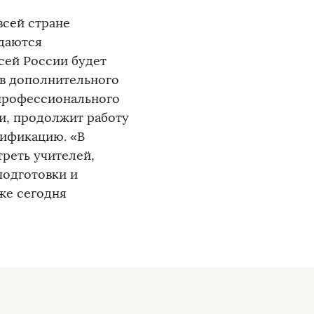
всей стране
здаются
сей России будет
ов дополнительного
 профессионального
ии, продолжит работу
лификацию. «В
треть учителей,
подготовки и
же сегодня