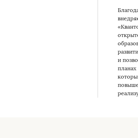
Благод
внедря
«Квант
открыт
образо
развит
и позв
планах
которы
повыше
реализу