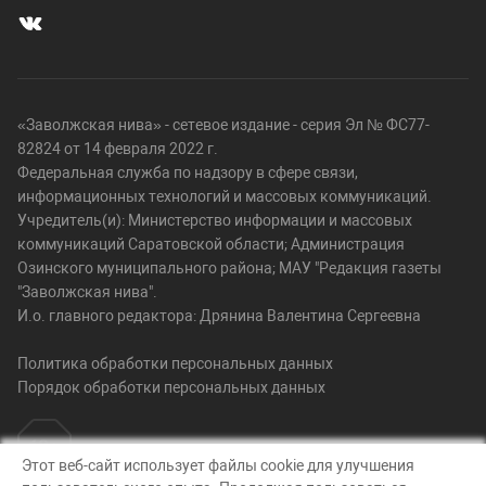
«Заволжская нива» - сетевое издание - серия Эл № ФС77-
82824 от 14 февраля 2022 г.
Федеральная служба по надзору в сфере связи,
информационных технологий и массовых коммуникаций.
Учредитель(и): Министерство информации и массовых
коммуникаций Саратовской области; Администрация
Озинского муниципального района; МАУ "Редакция газеты
"Заволжская нива".
И.о. главного редактора: Дрянина Валентина Сергеевна
Политика обработки персональных данных
Порядок обработки персональных данных
Этот веб-сайт использует файлы cookie для улучшения