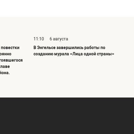
11:10
6 августа
 повестки
В Энгельсе завершились работы по
тоянно
созданию мурала «Лица одной страны»
тоявшегося
главе
йона.