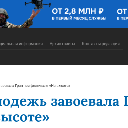
циальная информация
Архив газеты
Контакты редакции
воевала Гран-при фестиваля «На высоте»
лодежь завоевала 
высоте»