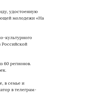
нду, удостоенную
тающей молодежи «На
но-культурного
 Российской
з 60 регионов.
ек.
, в семье и
натор в телеграм-