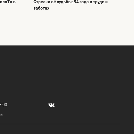
олоТ» в
Стрелки её судьбы: 94 года в труде и
заботах
7:00
ой