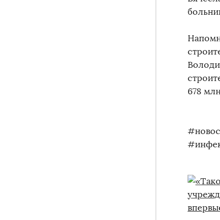
больни
Напомн
строит
Володи
строит
678 млн
#новос
#инфек