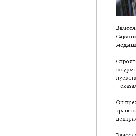
Вячесл
Сарато
медици
Строит
штурмо
пускон
- сказа
Он пре
трансп
центра
Вячесл