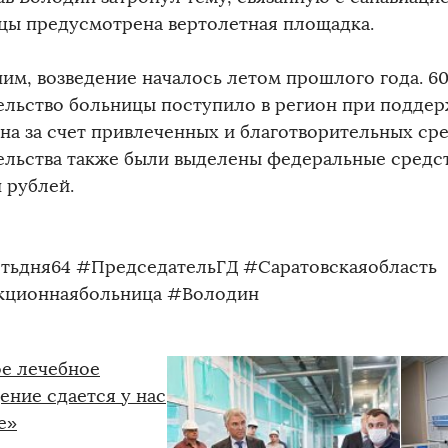
цы предусмотрена вертолетная площадка.
им, возведение началось летом прошлого года. 60
ельство больницы поступило в регион при поддер
на за счет привлеченных и благотворительных сре
ельства также были выделены федеральные средст
 рублей.
тьдня64 #ПредседательГД #Саратовскаяобласть
ционнаябольница #Володин