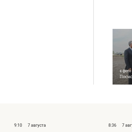
4 фото
Посмо
9:10
7 августа
8:36
7 ав