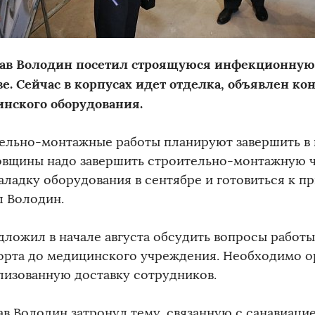
ав Володин посетил строящуюся инфекционную
ве. Сейчас в корпусах идет отделка, объявлен ко
нского оборудования.
ельно-монтажные работы планируют завершить в 
вщины надо завершить строительно-монтажную ча
аладку оборудования в сентябре и готовиться к п
л Володин.
дложил в начале августа обсудить вопросы работ
орта до медицинского учреждения. Необходимо о
лизованную доставку сотрудников.
ав Володин затронул тему, связанную с санавиаци