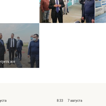
треть все
густа
8:33
7 августа