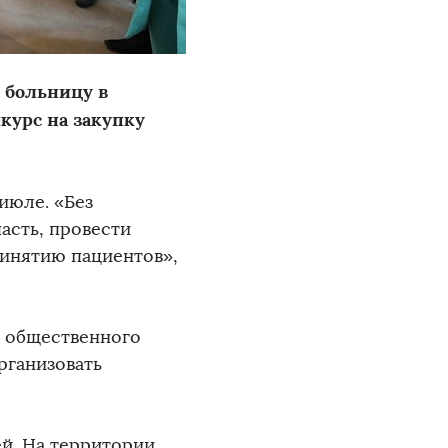
 больницу в
нкурс на закупку
июле. «Без
сть, провести
ринятию пациентов»,
ы общественного
рганизовать
ей. На территории